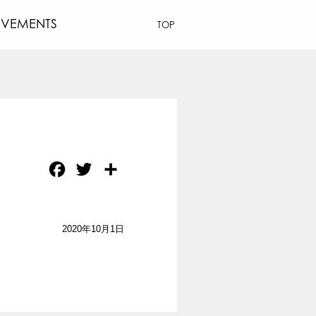
EVEMENTS
TOP
Facebook
Twitter
共
有
2020年10月1日