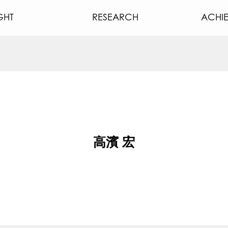
GHT
RESEARCH
ACHI
高濱 宏