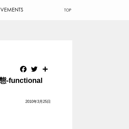
EVEMENTS
TOP
Facebook
Twitter
共
有
unctional
2010年3月25日