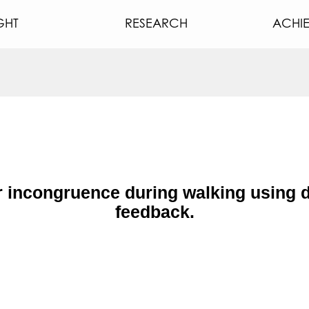
GHT
RESEARCH
ACHI
 incongruence during walking using d
feedback.