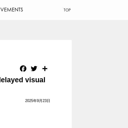
EVEMENTS
TOP
Facebook
Twitter
共
有
elayed visual
2025年9月23日