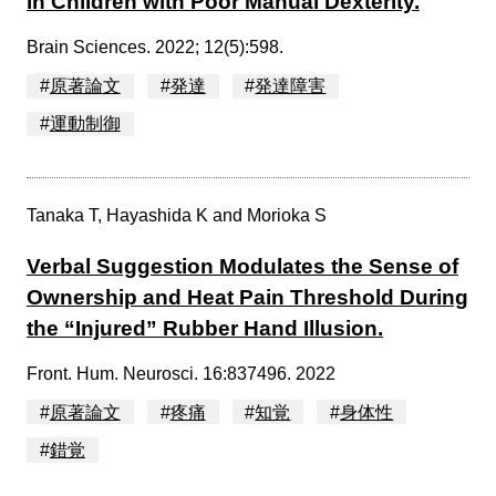
in Children with Poor Manual Dexterity.
Brain Sciences. 2022; 12(5):598.
#
原著論文
#
発達
#
発達障害
#
運動制御
Tanaka T, Hayashida K and Morioka S
Verbal Suggestion Modulates the Sense of
Ownership and Heat Pain Threshold During
the “Injured” Rubber Hand Illusion.
Front. Hum. Neurosci. 16:837496. 2022
#
原著論文
#
疼痛
#
知覚
#
身体性
#
錯覚