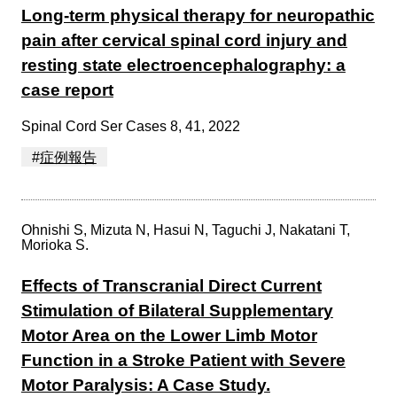
Long-term physical therapy for neuropathic
pain after cervical spinal cord injury and
resting state electroencephalography: a
case report
Spinal Cord Ser Cases 8, 41, 2022
#
症例報告
Ohnishi S, Mizuta N, Hasui N, Taguchi J, Nakatani T,
Morioka S.
Effects of Transcranial Direct Current
Stimulation of Bilateral Supplementary
Motor Area on the Lower Limb Motor
Function in a Stroke Patient with Severe
Motor Paralysis: A Case Study.