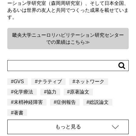
ーション学研究室（森岡周研究室）、そして日本全国、
あるいは世界の友人と共同でつくった成果を載せていま
す。
畿央大学ニューロリハビリテーション研究センター
での業績はこちら≫
#
GVS
#
ナラティブ
#
ネットワーク
#
化学療法
#
協力
#
原著論文
#
末梢神経障害
#
症例報告
#
総説論文
#
著書
もっと見る