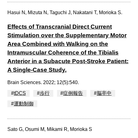
Hasui N, Mizuta N, Taguchi J, Nakatani T, Morioka S.
Effects of Transcranial Direct Current
Stimulation over the Supplementary Motor
Area Combined with Walking on the
Intramuscular Coherence of the Tibialis
Anterior in a Subacute Post-Stroke Patient:
A Single-Case Study.
Brain Sciences. 2022; 12(5):540.
#
tDCS
#
歩行
#
症例報告
#
脳卒中
#
運動制御
Sato G, Osumi M, Mikami R, Morioka S