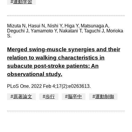
#
運動学習
Mizuta N, Hasui N, Nishi Y, Higa Y, Matsunaga A,
Deguchi J, Yamamoto Y, Nakatani T, Taguchi J, Morioka
S.
Merged swing-muscle synergies and their
relation to walking characteristics in
subacute post-stroke patients: An
observational study.
PLoS One. 2022 Feb 4;17(2):e0263613.
#
原著論文
#
歩行
#
脳卒中
#
運動制御