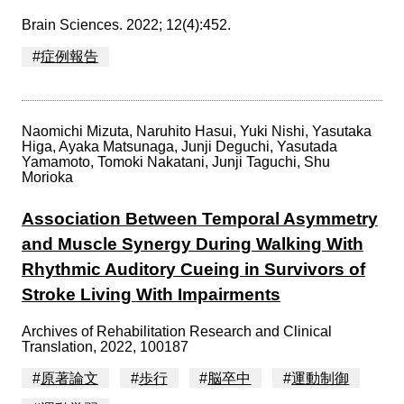
Brain Sciences. 2022; 12(4):452.
#
症例報告
Naomichi Mizuta, Naruhito Hasui, Yuki Nishi, Yasutaka
Higa, Ayaka Matsunaga, Junji Deguchi, Yasutada
Yamamoto, Tomoki Nakatani, Junji Taguchi, Shu
Morioka
Association Between Temporal Asymmetry
and Muscle Synergy During Walking With
Rhythmic Auditory Cueing in Survivors of
Stroke Living With Impairments
Archives of Rehabilitation Research and Clinical
Translation, 2022, 100187
#
原著論文
#
歩行
#
脳卒中
#
運動制御