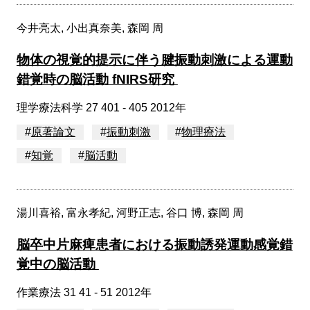
今井亮太, 小出真奈美, 森岡 周
物体の視覚的提示に伴う腱振動刺激による運動
錯覚時の脳活動 fNIRS研究
理学療法科学 27 401 - 405 2012年
#
原著論文
#
振動刺激
#
物理療法
#
知覚
#
脳活動
湯川喜裕, 富永孝紀, 河野正志, 谷口 博, 森岡 周
脳卒中片麻痺患者における振動誘発運動感覚錯
覚中の脳活動
作業療法 31 41 - 51 2012年