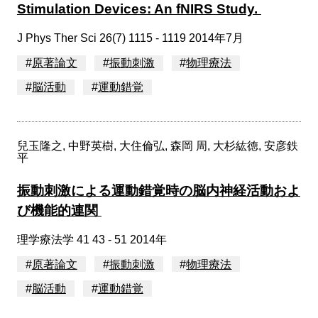
Stimulation Devices: An fNIRS Study.
J Phys Ther Sci 26(7) 1115 - 1119 2014年7月
#
原著論文
#
振動刺激
#
物理療法
#
脳活動
#
運動錯覚
兒玉隆之, 中野英樹, 大住倫弘, 森岡 周, 大杉紘徳, 安彦鉄
平
振動刺激による運動錯覚時の脳内神経活動およ
び機能的連関
理学療法学 41 43 - 51 2014年
#
原著論文
#
振動刺激
#
物理療法
#
脳活動
#
運動錯覚