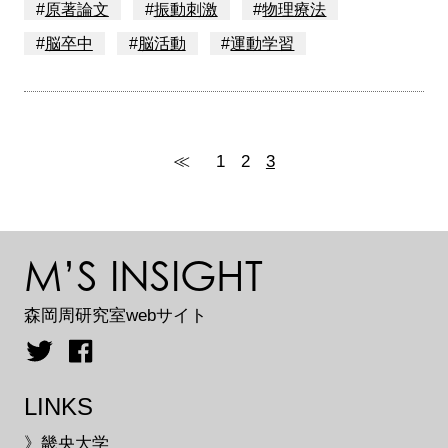
#
原著論文
#
振動刺激
#
物理療法
#
脳卒中
#
脳活動
#
運動学習
≪
1
2
3
M’S INSIGHT
森岡周研究室webサイト
LINKS
》畿央大学