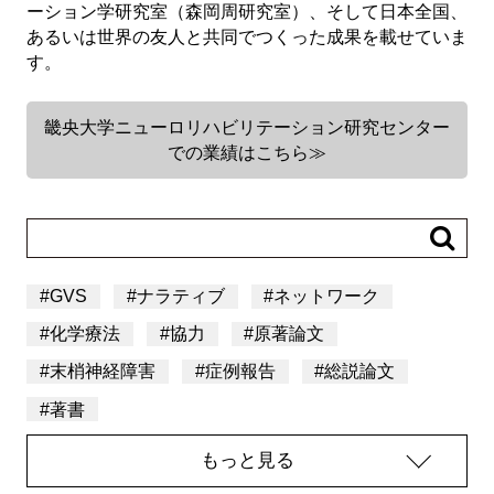
ーション学研究室（森岡周研究室）、そして日本全国、
あるいは世界の友人と共同でつくった成果を載せていま
す。
畿央大学ニューロリハビリテーション研究センター
での業績はこちら≫
#
GVS
#
ナラティブ
#
ネットワーク
#
化学療法
#
協力
#
原著論文
#
末梢神経障害
#
症例報告
#
総説論文
#
著書
もっと見る